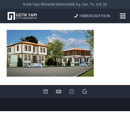
Gotik Yapı Mimarlık Mühendislik İnş. San. Tic. Ltd. Şti
+90(533) 923 59 05