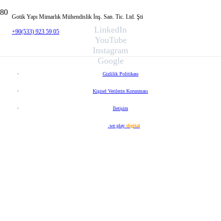
Gotik Yapı Mimarlık Mühendislik İnş. San. Tic. Ltd. Şti
LinkedIn
+90(533) 923 59 05
YouTube
Instagram
Google
Gizlilik Politikası
Kişisel Verilerin Korunması
İletişim
Web Tasarım
.we play
digital