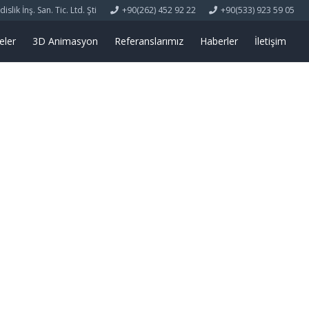
lik İnş. San. Tic. Ltd. Şti
+90(262) 452 92 22
+90(533) 923 59 05
eler
3D Animasyon
Referanslarımız
Haberler
İletişim