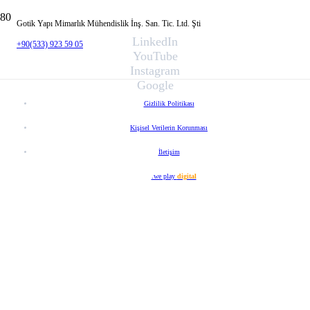
Gotik Yapı Mimarlık Mühendislik İnş. San. Tic. Ltd. Şti
LinkedIn
+90(533) 923 59 05
YouTube
Instagram
Google
Gizlilik Politikası
Kişisel Verilerin Korunması
İletişim
Web Tasarım
.we play
digital