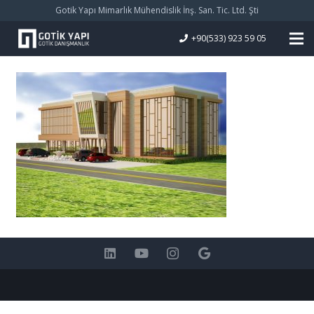
Gotik Yapı Mimarlık Mühendislik İnş. San. Tic. Ltd. Şti
+90(533) 923 59 05