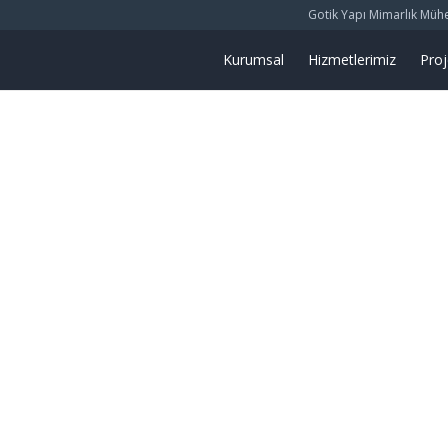
Gotik Yapı Mimarlık Mühend
Kurumsal
Hizmetlerimiz
Proj