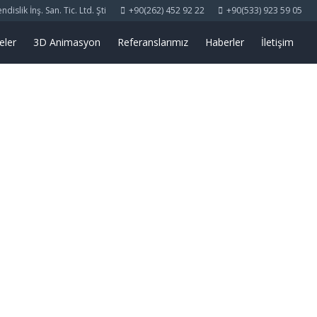
islik İnş. San. Tic. Ltd. Şti
+90(262) 452 92 22
+90(533) 923 59 05
eler
3D Animasyon
Referanslarımız
Haberler
İletişim