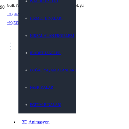
İŞ MERKEZLERİ
Gotik Yapı Mimarlık Mühendislik İnş. San. Tic. Ltd. Şti
+90(262) 452 92 22
HİZMET BİNALARI
+90(533) 923 59 05
KIRSAL ALAN PROJELERİ
İBADETHANELER
DOĞAL YAŞAM ALANLARI
FABRİKALAR
EĞİTİM BİNALARI
3D Animasyon