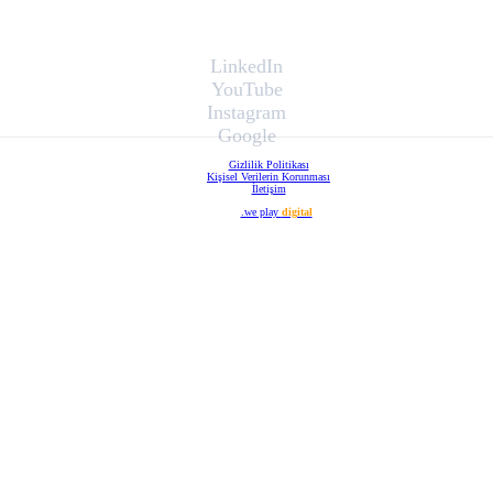
LinkedIn
YouTube
Instagram
Google
Gizlilik Politikası
Kişisel Verilerin Korunması
İletişim
Web Tasarım
.we play
digital