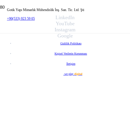
Gotik Yapı Mimarlık Mühendislik İnş. San. Tic. Ltd. Şti
LinkedIn
+90(533) 923 59 05
YouTube
Instagram
Google
Gizlilik Politikası
Kişisel Verilerin Korunması
İletişim
Web Tasarım
.we play
digital