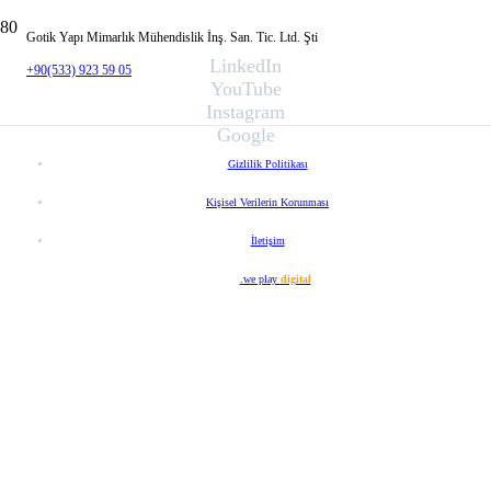
Gotik Yapı Mimarlık Mühendislik İnş. San. Tic. Ltd. Şti
LinkedIn
+90(533) 923 59 05
YouTube
Instagram
Google
Gizlilik Politikası
Kişisel Verilerin Korunması
İletişim
Web Tasarım
.we play
digital