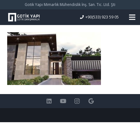
Gotik Yapı Mimarlık Mühendislik İnş. San. Tic. Ltd. Şti
+90(533) 923 59 05